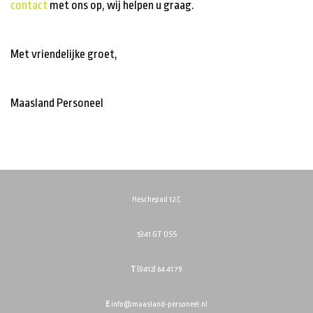
contact
met ons op, wij helpen u graag.
Met vriendelijke groet,
Maasland Personeel
Heschepad 12 C
5341 GT OSS
T
(0412) 64 41 79
E
info@maasland-personeel.nl