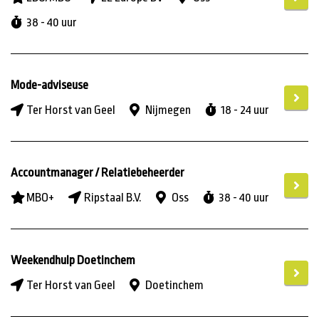
38 - 40 uur
Mode-adviseuse
Ter Horst van Geel
Nijmegen
18 - 24 uur
Accountmanager / Relatiebeheerder
MBO+
Ripstaal B.V.
Oss
38 - 40 uur
Weekendhulp Doetinchem
Ter Horst van Geel
Doetinchem