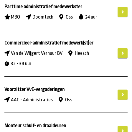
Parttime administratief medewerkster
MBO
Doomtech
Oss
24 uur
Commercieel-administratief medewerk(st)er
Van de Wijgert Verhuur BV
Heesch
32 - 38 uur
Voorzitter VvE-vergaderingen
AAC - Administraties
Oss
Monteur schuif- en draaideuren