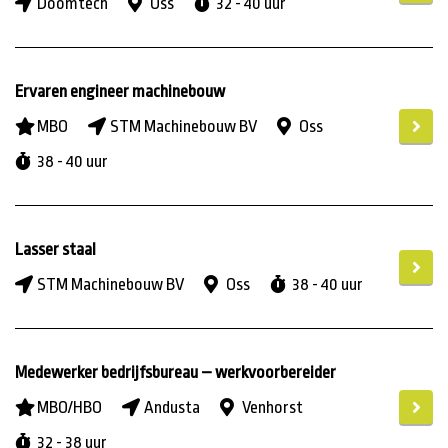
Doomtech
Oss
32 - 40 uur
Ervaren engineer machinebouw
MBO
STM Machinebouw BV
Oss
38 - 40 uur
Lasser staal
STM Machinebouw BV
Oss
38 - 40 uur
Medewerker bedrijfsbureau – werkvoorbereider
MBO/HBO
Andusta
Venhorst
32 - 38 uur