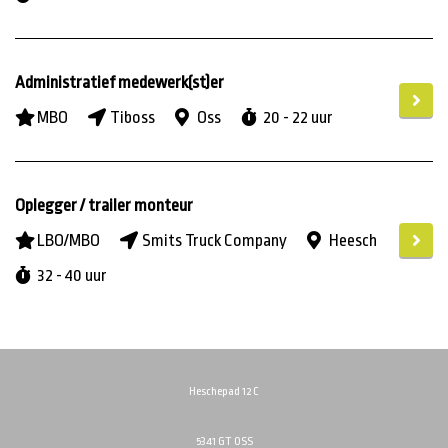
Administratief medewerk(st)er
MBO
Tiboss
Oss
20 - 22 uur
Oplegger / trailer monteur
LBO/MBO
Smits Truck Company
Heesch
32 - 40 uur
Heschepad 12 C
5341 GT OSS