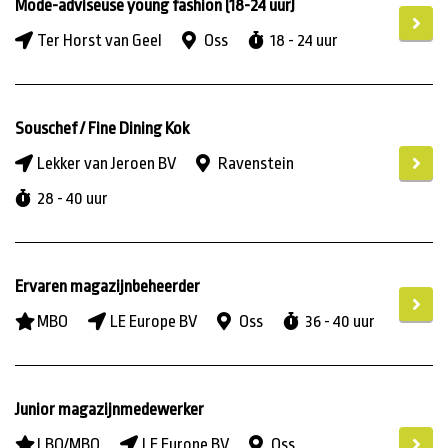
Mode-adviseuse young fashion (18-24 uur)
Ter Horst van Geel
Oss
18 - 24 uur
Niveau
HBO
Souschef / Fine Dining Kok
MBO+
Lekker van Jeroen BV
Ravenstein
MBO
28 - 40 uur
LBO/MBO
MBO/HBO
Ervaren magazijnbeheerder
MBO
LE Europe BV
Oss
36 - 40 uur
Junior magazijnmedewerker
LBO/MBO
LE Europe BV
Oss