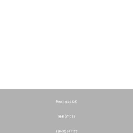
Heschepad 12 C
5341 GT OSS
T
(0412) 64 41 79