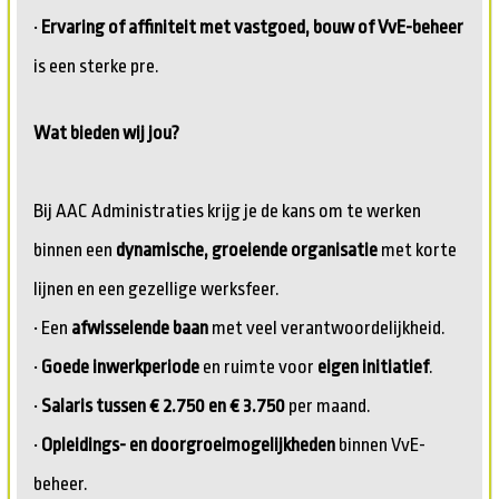
•
Ervaring of affiniteit met vastgoed, bouw of VvE-beheer
is een sterke pre.
Wat bieden wij jou?
Bij AAC Administraties krijg je de kans om te werken
binnen een
dynamische, groeiende organisatie
met korte
lijnen en een gezellige werksfeer.
• Een
afwisselende baan
met veel verantwoordelijkheid.
•
Goede inwerkperiode
en ruimte voor
eigen initiatief
.
•
Salaris tussen € 2.750 en € 3.750
per maand.
•
Opleidings- en doorgroeimogelijkheden
binnen VvE-
beheer.