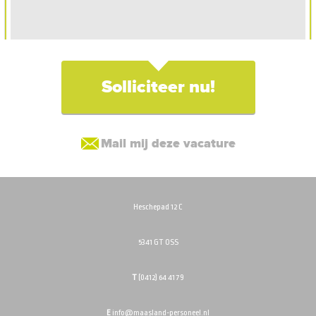
Solliciteer nu!
Mail mij deze vacature
Heschepad 12 C
5341 GT OSS
T
(0412) 64 41 79
E
info@maasland-personeel.nl