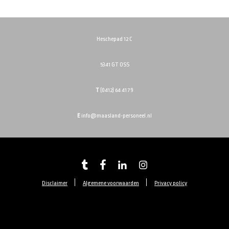
Heschepad 12 C
5341 GT OSS
T
(0412) 64 41 79
E
info@maasland-personeel.nl
Disclaimer
Algemene voorwaarden
Privacy policy