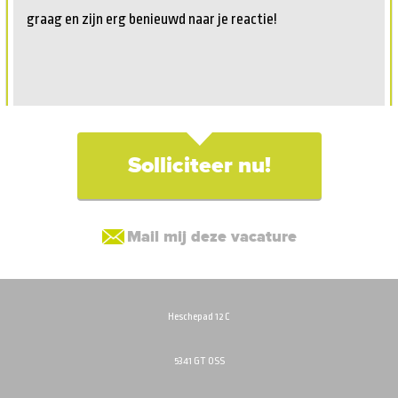
graag en zijn erg benieuwd naar je reactie!
Solliciteer nu!
Mail mij deze vacature
Heschepad 12 C
5341 GT OSS