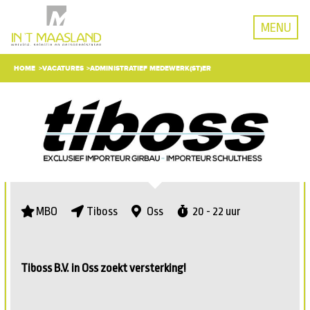
MENU
HOME
VACATURES
ADMINISTRATIEF MEDEWERK(ST)ER
MBO
Tiboss
Oss
20 - 22 uur
Tiboss B.V. in Oss zoekt versterking!