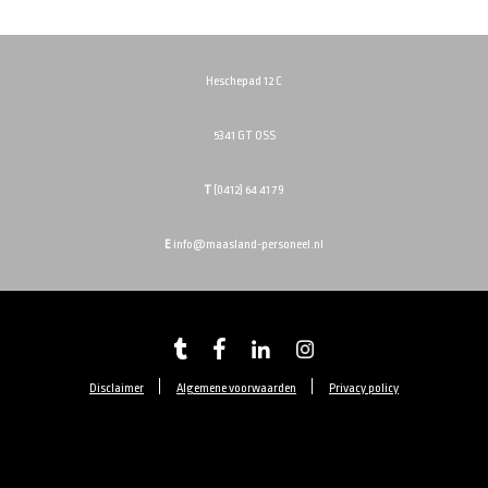
Heschepad 12 C
5341 GT OSS
T
(0412) 64 41 79
E
info@maasland-personeel.nl
Disclaimer
Algemene voorwaarden
Privacy policy