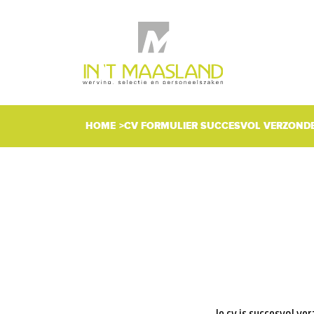
HOME
CV FORMULIER SUCCESVOL VERZOND
Je cv is succesvol ve