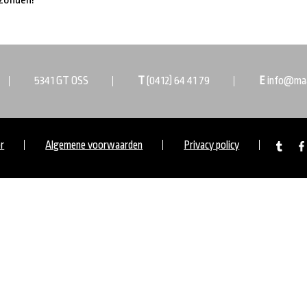
5341 GT OSS
T
(0412) 64 41 79
E
info@maa
er
Algemene voorwaarden
Privacy policy