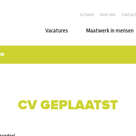
Actueel
Over ons
Contac
Vacatures
Maatwerk in mensen
EN
CV GEPLAATST
rzonden!