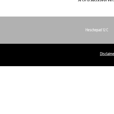
Heschepad 12 C
Disclaim