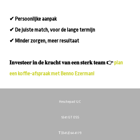
✔ Persoonlijke aanpak
✔ De juiste match, voor de lange termijn
✔ Minder zorgen, meer resultaat
𝐈𝐧𝐯𝐞𝐬𝐭𝐞𝐞𝐫 𝐢𝐧 𝐝𝐞 𝐤𝐫𝐚𝐜𝐡𝐭 𝐯𝐚𝐧 𝐞𝐞𝐧 𝐬𝐭𝐞𝐫𝐤 𝐭𝐞𝐚𝐦 👉
plan
een koffie-afspraak met Benno Ezerman!
Heschepad 12 C
5341 GT OSS
T
(0412) 64 41 79