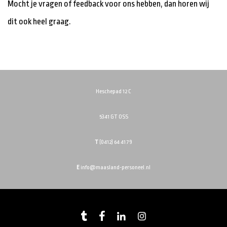
Mocht je vragen of feedback voor ons hebben, dan horen wij
dit ook heel graag.
Heschepad 12 C
5341 GT OSS
T
(0412) 64 41 79
E
info@maasland-personeel.nl