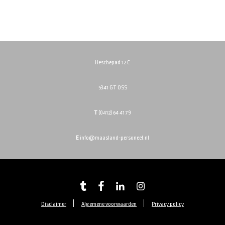
Heschepad 12 C
5341 GT OSS
T
(0412) 64 41 79
E
info@maasland-personeel.nl
Disclaimer
Algemene voorwaarden
Privacy policy