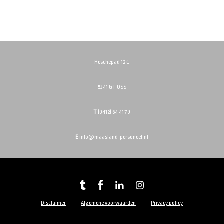
Heschepad 12 C
5341 GT OSS
T
(0412) 64 41 79
E
info@maasland-personeel.nl
Disclaimer
Algemene voorwaarden
Privacy policy