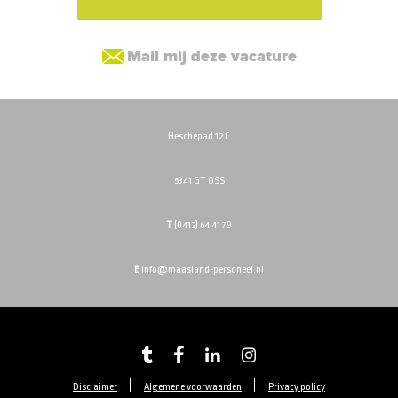
Mail mij deze vacature
Heschepad 12 C
5341 GT OSS
T
(0412) 64 41 79
E
info@maasland-personeel.nl
Disclaimer
Algemene voorwaarden
Privacy policy