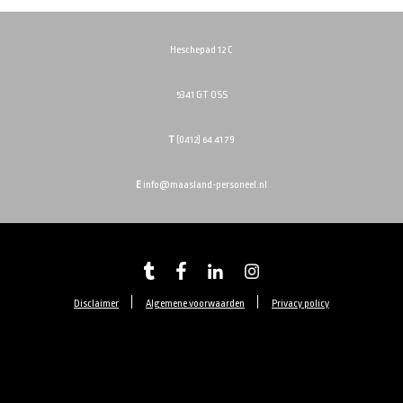
Heschepad 12 C
5341 GT OSS
T
(0412) 64 41 79
E
info@maasland-personeel.nl
Disclaimer
Algemene voorwaarden
Privacy policy