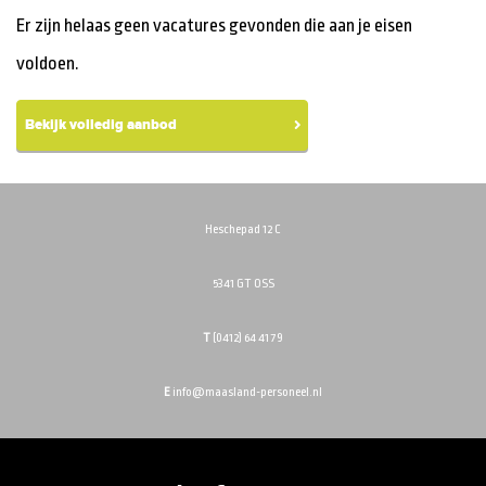
(DETAIL)HANDEL
Er zijn helaas geen vacatures gevonden die aan je eisen
FINANCIEEL / ADMINISTRATIEF
voldoen.
HORECA
LOGISTIEK
Bekijk volledig aanbod
MARKETING / COMMUNICATIE / MEDIA
TECHNIEK
VERKOOP / ADVIES
Heschepad 12 C
5341 GT OSS
Uren
T
(0412) 64 41 79
minder dan 24 uur
E
info@maasland-personeel.nl
24 - 32 uur
32 - 36 uur
36 - 40 uur