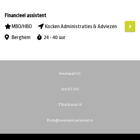
(DETAIL)HANDEL
FINANCIEEL / ADMINISTRATIEF
Financieel assistent
HORECA
MBO/HBO
Kocken Administraties & Adviezen
LOGISTIEK
Berghem
24 - 40 uur
MARKETING / COMMUNICATIE / MEDIA
TECHNIEK
VERKOOP / ADVIES
Heschepad 12 C
5341 GT OSS
Uren
minder dan 24 uur
T
(0412) 64 41 79
24 - 32 uur
E
info@maasland-personeel.nl
32 - 36 uur
36 - 40 uur