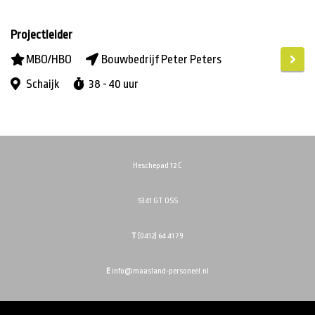
(DETAIL)HANDEL
FINANCIEEL / ADMINISTRATIEF
Projectleider
HORECA
MBO/HBO
Bouwbedrijf Peter Peters
LOGISTIEK
Schaijk
38 - 40 uur
MARKETING / COMMUNICATIE / MEDIA
TECHNIEK
VERKOOP / ADVIES
Heschepad 12 C
5341 GT OSS
Uren
minder dan 24 uur
T
(0412) 64 41 79
24 - 32 uur
E
info@maasland-personeel.nl
32 - 36 uur
36 - 40 uur